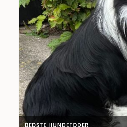
BEDSTE HUNDEFODER