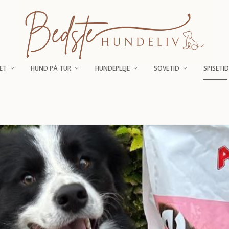
MET
HUND PÅ TUR
HUNDEPLEJE
SOVETID
SPISETID