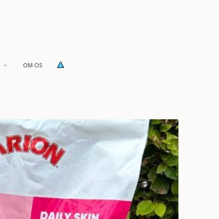
OM OS