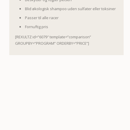
Blid økologisk shampoo uden sulfater eller toksiner
Passer til alle racer
Fornuftig pris
[REXULTZ id=”6079″ template=”comparison”
GROUPBY=”PROGRAM” ORDERBY=”PRICE”]