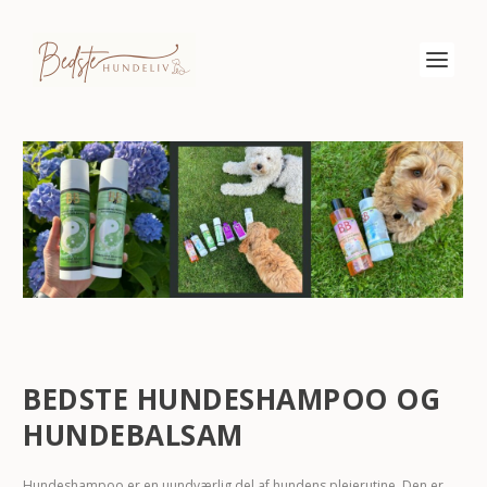
BEDSTE HUNDESHAMPOO OG
HUNDEBALSAM
Hundeshampoo er en uundværlig del af hundens plejerutine. Den er