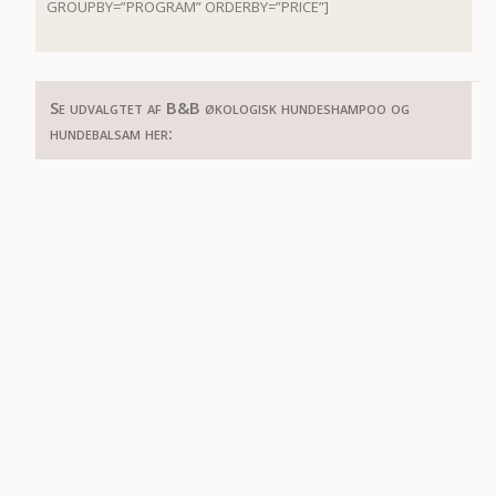
GROUPBY=”PROGRAM” ORDERBY=”PRICE”]
Se udvalgtet af B&B økologisk hundeshampoo og
hundebalsam her: