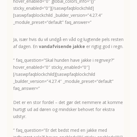
hover_enabled=”0″ global_colors_info=”{}”
sticky_enabled=”0″][/saswpfaqblockchild]
[saswpfaqblockchild _builder_version=”4.27.4″
_module_preset=”default” faq_answer=”
Ja, især hvis du vil undgå en våd og lugtende pels resten
af dagen. En
vandafvisende jakke
er rigtig god i regn.
” faq_question=”Skal hunden have jakke i regnvejr?”
hover_enabled=”0″ sticky_enabled=”0″]
[/saswpfaqblockchild][saswpfaqblockchild
_builder_version=”4.27.4″ _module_preset=”default”
faq_answer=”
Det er en stor fordel – det gør det nemmere at komme
hurtigt ud ad døren og mindsker behovet for ekstra
udstyr.
” faq_question=”Er det bedst med en jakke med