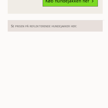
Køb hundejakken her
5
Se prisen på reflekterende hundejakker her: