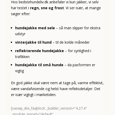
Hos bedstehundeliv.dk anbefaler vi kun jakker, vi selv
har testet i
regn, sne og frost
. Vi ser især, at mange
søger efter:
hundejakke med sele
– så man slipper for ekstra
udstyr
vinterjakke til hund
– til de kolde måneder
reflekterende hundejakke
– for synlighed i
trafikken
hundejakke til små hunde
– da pasformen er
vigtig
En god jakke skal være nem at tage på, varme effektivt,
være vandafvisende og helst have refleksdetaljer. Det
er især vigtigt i mørketiden.
[saswp_divi_faqblock _builder_version=”4.27.4″
_module_preset=”default”