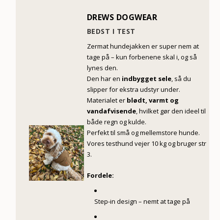
DREWS DOGWEAR
BEDST I TEST
Zermat hundejakken er super nem at
tage på – kun forbenene skal i, og så
lynes den.
Den har en
indbygget sele
, så du
slipper for ekstra udstyr under.
Materialet er
blødt, varmt og
vandafvisende
, hvilket gør den ideel til
både regn og kulde.
Perfekt til små og mellemstore hunde.
Vores testhund vejer 10 kg og bruger str
3.
Fordele:
Step-in design – nemt at tage på