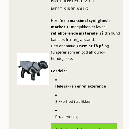
FULL REFLECT 2 I 1
MEST SIKRE VALG
Her får du
maksimal synlighed i
mørket
. Hundejakken er lavet i
reflekterende materiale
, så din hund
kan ses fra lang afstand.
Den er samtidig
nem at få på
og
fungerer som en god allround-
hundejakke.
Fordele:
Hele jakken er reflekterende
Sikkerhed i trafikken
Brugervenlig