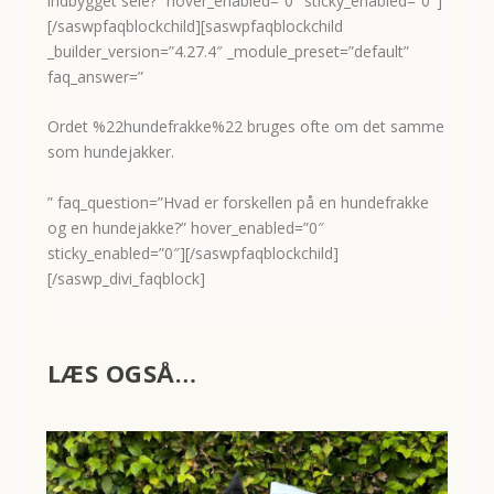
indbygget sele?” hover_enabled=”0″ sticky_enabled=”0″]
[/saswpfaqblockchild][saswpfaqblockchild
_builder_version=”4.27.4″ _module_preset=”default”
faq_answer=”
Ordet %22hundefrakke%22 bruges ofte om det samme
som hundejakker.
” faq_question=”Hvad er forskellen på en hundefrakke
og en hundejakke?” hover_enabled=”0″
sticky_enabled=”0″][/saswpfaqblockchild]
[/saswp_divi_faqblock]
LÆS OGSÅ…