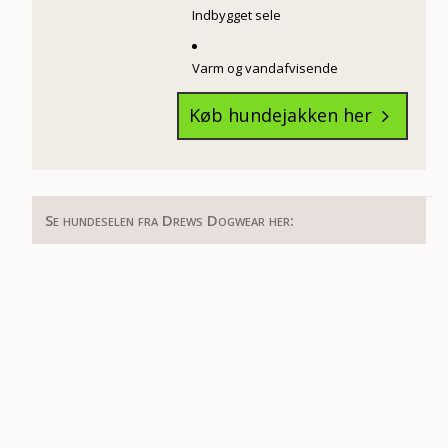
Indbygget sele
Varm og vandafvisende
Køb hundejakken her
5
Se hundeselen fra Drews Dogwear her: