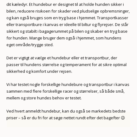
dit kæledyr. Et hundebur er designet til at holde hunden sikker i
bilen, reducere risikoen for skader ved pludselige opbremsninger,
og kan også bruges som en tryg base i hjemmet. Transportkasser
eller transportbure i kanvas er ideelle til biltur og flyrejser. De står
sikkert og stabilt i bagagerummet på bilen og skaber en tryg base
for hunden. Mange bruger dem også i hjemmet, som hundens
eget område/trygge sted.
Det er vigtigt at vælge et hundebur eller et transportbur, der
passer til hundens størrelse og temperament for at sikre optimal
sikkerhed og komfort under rejsen.
Vi har testet nogle forskellige hundebure og transportbur i kanvas
sammen med flere forskellige racer og størrelser, så både små,
mellem og store hundes behov er testet.
Ved hvert anmeldt hundebur, kan du også se markedets bedste
priser – så er du fri for at søge nettet rundt efter det bagefter 😉