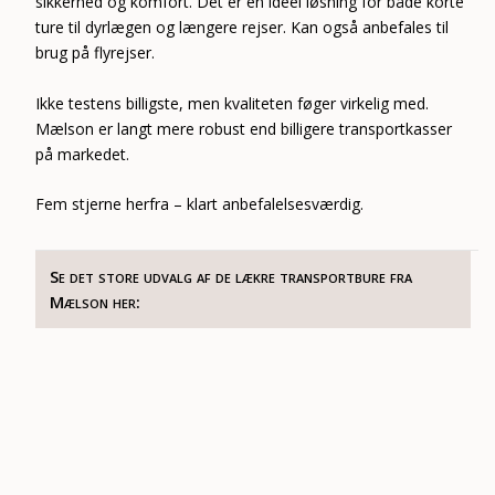
sikkerhed og komfort. Det er en ideel løsning for både korte
ture til dyrlægen og længere rejser. Kan også anbefales til
brug på flyrejser.
Ikke testens billigste, men kvaliteten føger virkelig med.
Mælson er langt mere robust end billigere transportkasser
på markedet.
Fem stjerne herfra – klart anbefalelsesværdig.
Se det store udvalg af de lækre transportbure fra
Mælson her: