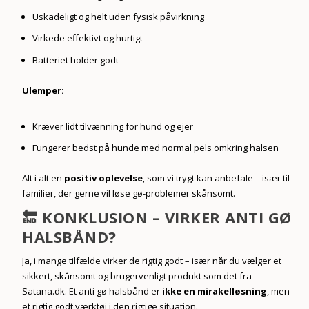
Uskadeligt og helt uden fysisk påvirkning
Virkede effektivt og hurtigt
Batteriet holder godt
Ulemper:
Kræver lidt tilvænning for hund og ejer
Fungerer bedst på hunde med normal pels omkring halsen
Alt i alt en
positiv oplevelse
, som vi trygt kan anbefale – især til
familier, der gerne vil løse gø-problemer skånsomt.
🔚 KONKLUSION – VIRKER ANTI GØ
HALSBÅND?
Ja, i mange tilfælde virker de rigtig godt – især når du vælger et
sikkert, skånsomt og brugervenligt produkt som det fra
Satana.dk. Et anti gø halsbånd er
ikke en mirakelløsning
, men
et rigtig godt værktøj i den rigtige situation.