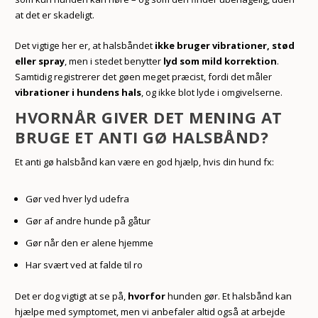
at det er skadeligt.
Det vigtige her er, at halsbåndet
ikke bruger vibrationer, stød
eller spray
, men i stedet benytter
lyd som mild korrektion
.
Samtidig registrerer det gøen meget præcist, fordi det måler
vibrationer i hundens hals
, og ikke blot lyde i omgivelserne.
HVORNÅR GIVER DET MENING AT
BRUGE ET ANTI GØ HALSBÅND?
Et anti gø halsbånd kan være en god hjælp, hvis din hund fx:
Gør ved hver lyd udefra
Gør af andre hunde på gåtur
Gør når den er alene hjemme
Har svært ved at falde til ro
Det er dog vigtigt at se på,
hvorfor
hunden gør. Et halsbånd kan
hjælpe med symptomet, men vi anbefaler altid også at arbejde