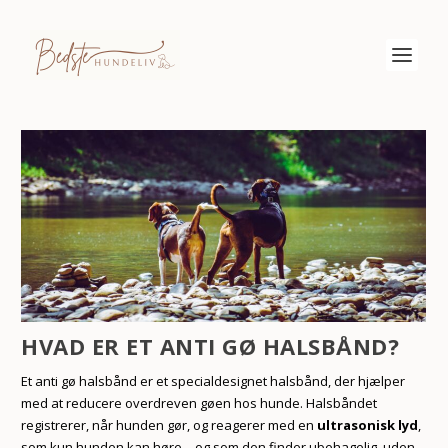
HVAD ER ET ANTI GØ HALSBÅND?
Et anti gø halsbånd er et specialdesignet halsbånd, der hjælper
med at reducere overdreven gøen hos hunde. Halsbåndet
registrerer, når hunden gør, og reagerer med en
ultrasonisk lyd
,
som kun hunden kan høre – og som den finder ubehagelig, uden