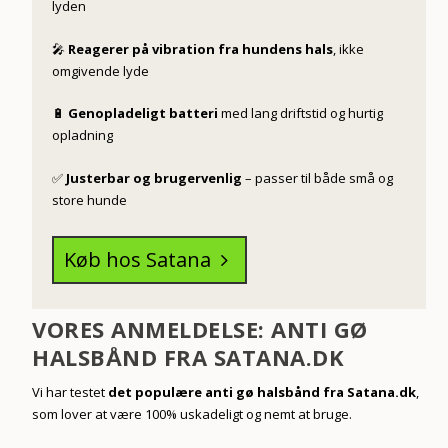
lyden
🎤
Reagerer på vibration fra hundens hals
, ikke
omgivende lyde
🔋
Genopladeligt batteri
med lang driftstid og hurtig
opladning
✅
Justerbar og brugervenlig
– passer til både små og
store hunde
Køb hos Satana
5
VORES ANMELDELSE: ANTI GØ
HALSBÅND FRA SATANA.DK
Vi har testet
det populære anti gø halsbånd fra Satana.dk
,
som lover at være 100% uskadeligt og nemt at bruge.